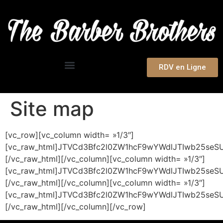
RDV en Ligne
Site map
[vc_row][vc_column width= »1/3″]
[vc_raw_html]JTVCd3Bfc2l0ZW1hcF9wYWdlJTIwb25se
[/vc_raw_html][/vc_column][vc_column width= »1/3″]
[vc_raw_html]JTVCd3Bfc2l0ZW1hcF9wYWdlJTIwb25se
[/vc_raw_html][/vc_column][vc_column width= »1/3″]
[vc_raw_html]JTVCd3Bfc2l0ZW1hcF9wYWdlJTIwb25se
[/vc_raw_html][/vc_column][/vc_row]