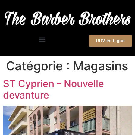
RDV en Ligne
Catégorie :
Magasins
ST Cyprien – Nouvelle
devanture